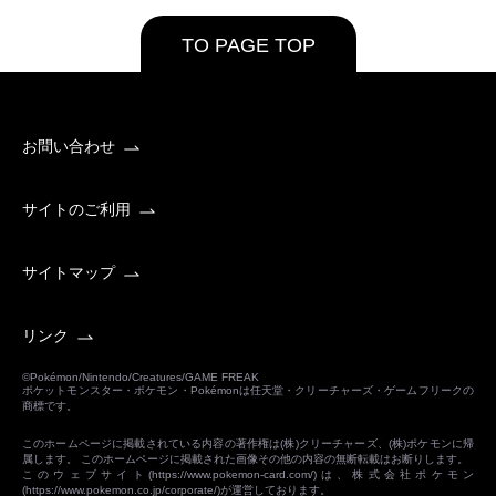
TO PAGE TOP
お問い合わせ
サイトのご利用
サイトマップ
リンク
©Pokémon/Nintendo/Creatures/GAME FREAK
ポケットモンスター・ポケモン・Pokémonは任天堂・クリーチャーズ・ゲームフリークの
商標です。
このホームページに掲載されている内容の著作権は(株)クリーチャーズ、(株)ポケモンに帰
属します。 このホームページに掲載された画像その他の内容の無断転載はお断りします。
このウェブサイト(
https://www.pokemon-card.com/
)は、株式会社ポケモン
(
https://www.pokemon.co.jp/corporate/
)が運営しております。