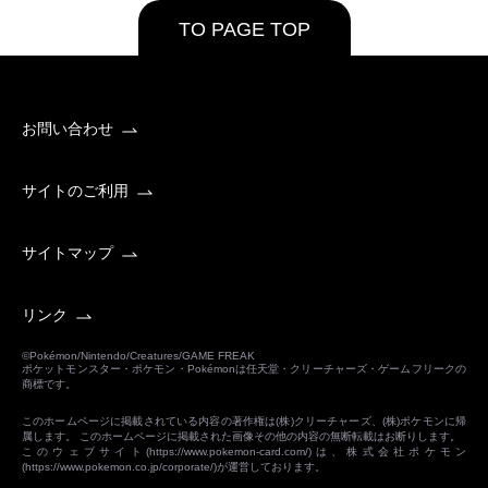
TO PAGE TOP
お問い合わせ
サイトのご利用
サイトマップ
リンク
©Pokémon/Nintendo/Creatures/GAME FREAK
ポケットモンスター・ポケモン・Pokémonは任天堂・クリーチャーズ・ゲームフリークの
商標です。
このホームページに掲載されている内容の著作権は(株)クリーチャーズ、(株)ポケモンに帰
属します。 このホームページに掲載された画像その他の内容の無断転載はお断りします。
このウェブサイト(
https://www.pokemon-card.com/
)は、株式会社ポケモン
(
https://www.pokemon.co.jp/corporate/
)が運営しております。