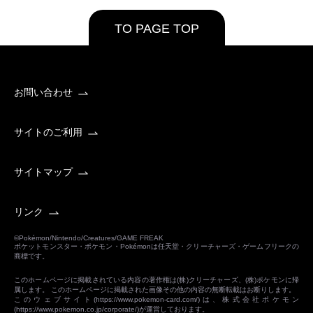
TO PAGE TOP
お問い合わせ
サイトのご利用
サイトマップ
リンク
©Pokémon/Nintendo/Creatures/GAME FREAK
ポケットモンスター・ポケモン・Pokémonは任天堂・クリーチャーズ・ゲームフリークの
商標です。
このホームページに掲載されている内容の著作権は(株)クリーチャーズ、(株)ポケモンに帰
属します。 このホームページに掲載された画像その他の内容の無断転載はお断りします。
このウェブサイト(
https://www.pokemon-card.com/
)は、株式会社ポケモン
(
https://www.pokemon.co.jp/corporate/
)が運営しております。