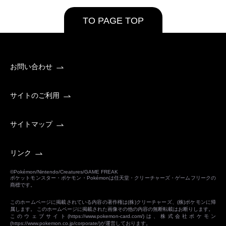
TO PAGE TOP
お問い合わせ
サイトのご利用
サイトマップ
リンク
©Pokémon/Nintendo/Creatures/GAME FREAK
ポケットモンスター・ポケモン・Pokémonは任天堂・クリーチャーズ・ゲームフリークの
商標です。
このホームページに掲載されている内容の著作権は(株)クリーチャーズ、(株)ポケモンに帰
属します。 このホームページに掲載された画像その他の内容の無断転載はお断りします。
このウェブサイト(
https://www.pokemon-card.com/
)は、株式会社ポケモン
(
https://www.pokemon.co.jp/corporate/
)が運営しております。