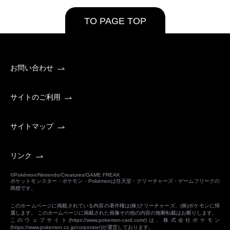
TO PAGE TOP
お問い合わせ
サイトのご利用
サイトマップ
リンク
©Pokémon/Nintendo/Creatures/GAME FREAK
ポケットモンスター・ポケモン・Pokémonは任天堂・クリーチャーズ・ゲームフリークの
商標です。
このホームページに掲載されている内容の著作権は(株)クリーチャーズ、(株)ポケモンに帰
属します。 このホームページに掲載された画像その他の内容の無断転載はお断りします。
このウェブサイト(
https://www.pokemon-card.com/
)は、株式会社ポケモン
(
https://www.pokemon.co.jp/corporate/
)が運営しております。