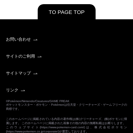
TO PAGE TOP
お問い合わせ
サイトのご利用
サイトマップ
リンク
©Pokémon/Nintendo/Creatures/GAME FREAK
ポケットモンスター・ポケモン・Pokémonは任天堂・クリーチャーズ・ゲームフリークの
商標です。
このホームページに掲載されている内容の著作権は(株)クリーチャーズ、(株)ポケモンに帰
属します。 このホームページに掲載された画像その他の内容の無断転載はお断りします。
このウェブサイト(
https://www.pokemon-card.com/
)は、株式会社ポケモン
(
https://www.pokemon.co.jp/corporate/
)が運営しております。