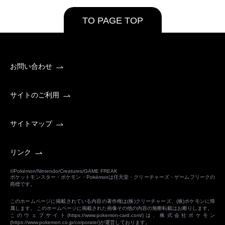
TO PAGE TOP
お問い合わせ
サイトのご利用
サイトマップ
リンク
©Pokémon/Nintendo/Creatures/GAME FREAK
ポケットモンスター・ポケモン・Pokémonは任天堂・クリーチャーズ・ゲームフリークの
商標です。
このホームページに掲載されている内容の著作権は(株)クリーチャーズ、(株)ポケモンに帰
属します。 このホームページに掲載された画像その他の内容の無断転載はお断りします。
このウェブサイト(
https://www.pokemon-card.com/
)は、株式会社ポケモン
(
https://www.pokemon.co.jp/corporate/
)が運営しております。