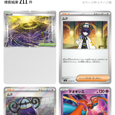
211
検索結果
件
6
ページ中
1
ページ目
レアリティ
0
件選択中
ミラー仕様のカード
0
件選択中