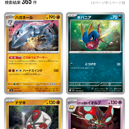
365
検索結果
件
10
ページ中
1
ページ目
レアリティ
0
件選択中
ミラー仕様のカード
0
件選択中