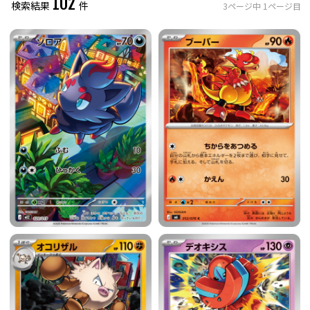
102
検索結果
件
3
ページ中
1
ページ目
レアリティ
0
件選択中
ミラー仕様のカード
0
件選択中