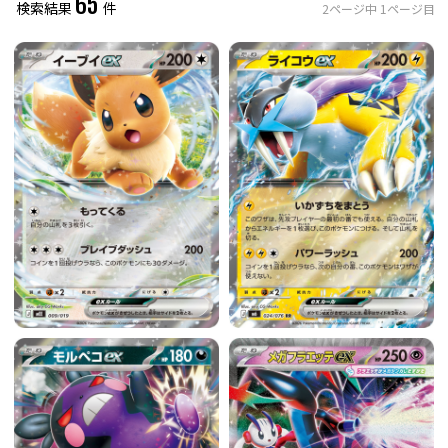
65
検索結果
件
2
ページ中
1
ページ目
レアリティ
0
件選択中
ミラー仕様のカード
0
件選択中