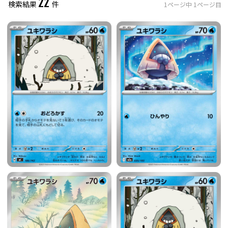
22
検索結果
件
1
ページ中
1
ページ目
レアリティ
0
件選択中
ミラー仕様のカード
0
件選択中