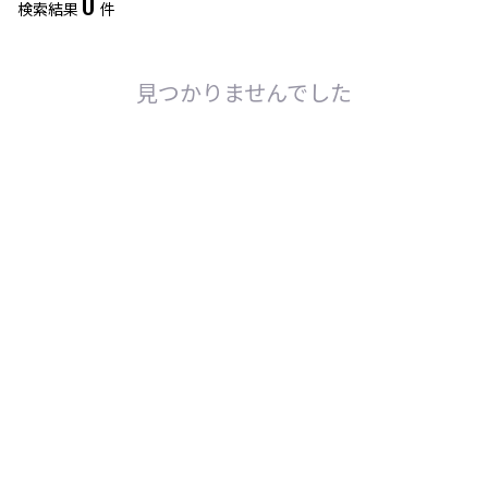
0
検索結果
件
レアリティ
0
件選択中
ミラー仕様のカード
0
件選択中
見つかりませんでした