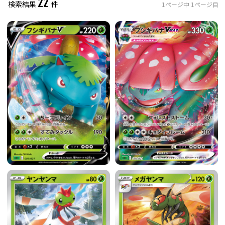
22
検索結果
件
1
ページ中
1
ページ目
レアリティ
0
件選択中
ミラー仕様のカード
0
件選択中