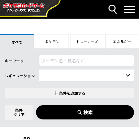
ポケモン
トレーナーズ
エネルギー
すべて
キーワード
レギュレーション
条件を追加する
特別なカード
0
件選択中
条件
検索
スターターセットVMAX フシギバナ
クリア
商品名
イラストレーター
名