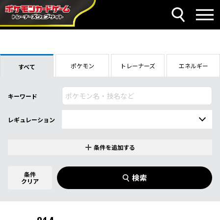
ポケモン
トレーナーズ
エネルギー
すべて
キーワード
レギュレーション
条件を追加する
特別なカード
0
件選択中
条件
検索
ハイクラスパック「THE BEST OF XY」
クリア
商品名
イラストレーター
名