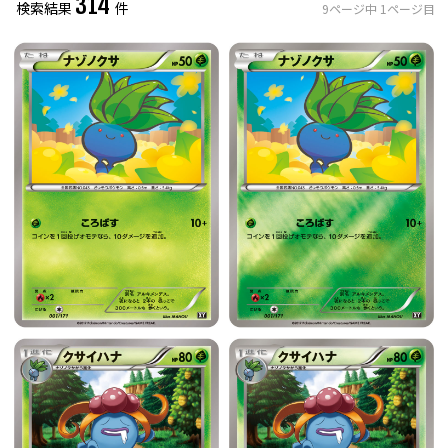
314
検索結果
件
9
ページ中
1
ページ目
レアリティ
0
件選択中
ミラー仕様のカード
0
件選択中