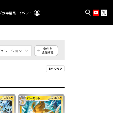
ギュレーション
ンダード
条件クリア
クストラ
殿堂
ギュレーション