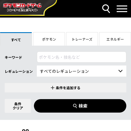
ポケモン
トレーナーズ
エネルギー
すべて
キーワード
レギュレーション
条件を追加する
特別なカード
0
件選択中
条件
検索
強化拡張パック「クリムゾンヘイズ」
クリア
商品名
イラストレーター
名