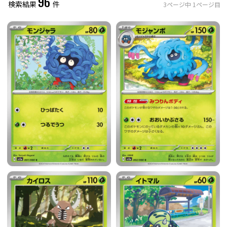
96
検索結果
件
3
ページ中
1
ページ目
レアリティ
0
件選択中
ミラー仕様のカード
0
件選択中