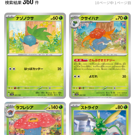
360
検索結果
件
10
ページ中
1
ページ目
レアリティ
0
件選択中
ミラー仕様のカード
0
件選択中