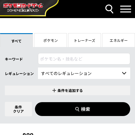
ポケモン
トレーナーズ
エネルギー
すべて
キーワード
レギュレーション
条件を追加する
特別なカード
0
件選択中
条件
検索
ハイクラスパック「シャイニートレジャ
クリア
商品名
ーex」
イラストレーター
名