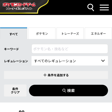
ポケモン
トレーナーズ
エネルギー
すべて
キーワード
レギュレーション
条件を追加する
特別なカード
0
件選択中
条件
検索
スターターセットex ホゲータ＆デンリュ
クリア
商品名
ウex
イラストレーター
名