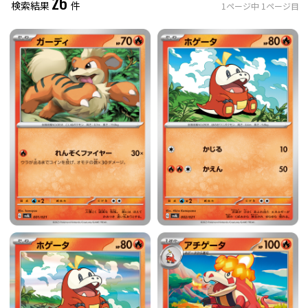
26
検索結果
件
1
ページ中
1
ページ目
レアリティ
0
件選択中
ミラー仕様のカード
0
件選択中