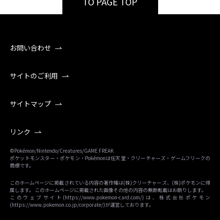
TO PAGE TOP
お問い合わせ
サイトのご利用
サイトマップ
リンク
©Pokémon/Nintendo/Creatures/GAME FREAK
ポケットモンスター・ポケモン・Pokémonは任天堂・クリーチャーズ・ゲームフリークの
商標です。
このホームページに掲載されている内容の著作権は(株)クリーチャーズ、(株)ポケモンに帰
属します。 このホームページに掲載された画像その他の内容の無断転載はお断りします。
このウェブサイト(
https://www.pokemon-card.com/
)は、株式会社ポケモン
(
https://www.pokemon.co.jp/corporate/
)が運営しております。