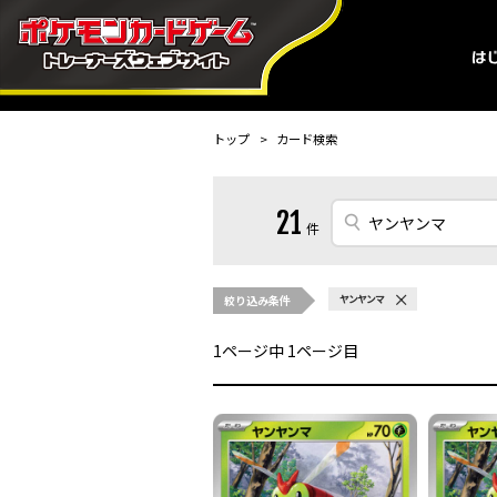
トップ
カード検索
21
件
絞り込み条件
ヤンヤンマ
1
ページ中
1
ページ目