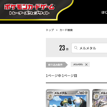
トップ
カード検索
23
件
絞り込み条件
メルメタル
1
ページ中
1
ページ目