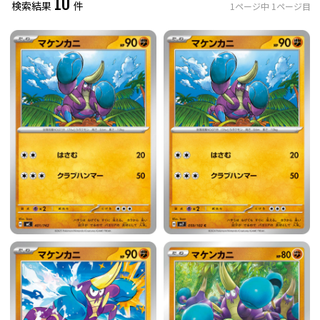
10
検索結果
件
1
ページ中
1
ページ目
レアリティ
0
件選択中
ミラー仕様のカード
0
件選択中