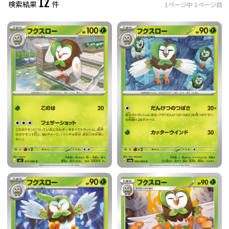
12
検索結果
件
1
ページ中
1
ページ目
レアリティ
0
件選択中
ミラー仕様のカード
0
件選択中