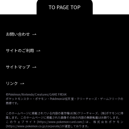
TO PAGE TOP
お問い合わせ
サイトのご利用
サイトマップ
リンク
©Pokémon/Nintendo/Creatures/GAME FREAK
ポケットモンスター・ポケモン・Pokémonは任天堂・クリーチャーズ・ゲームフリークの
商標です。
このホームページに掲載されている内容の著作権は(株)クリーチャーズ、(株)ポケモンに帰
属します。 このホームページに掲載された画像その他の内容の無断転載はお断りします。
このウェブサイト(
https://www.pokemon-card.com/
)は、株式会社ポケモン
(
https://www.pokemon.co.jp/corporate/
)が運営しております。