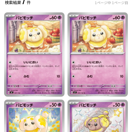
7
検索結果
件
1
ページ中
1
ページ目
レアリティ
0
件選択中
ミラー仕様のカード
0
件選択中