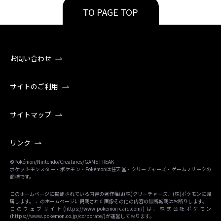
TO PAGE TOP
お問い合わせ
サイトのご利用
サイトマップ
リンク
©Pokémon/Nintendo/Creatures/GAME FREAK
ポケットモンスター・ポケモン・Pokémonは任天堂・クリーチャーズ・ゲームフリークの
商標です。
このホームページに掲載されている内容の著作権は(株)クリーチャーズ、(株)ポケモンに帰
属します。 このホームページに掲載された画像その他の内容の無断転載はお断りします。
このウェブサイト(
https://www.pokemon-card.com/
)は、株式会社ポケモン
(
https://www.pokemon.co.jp/corporate/
)が運営しております。