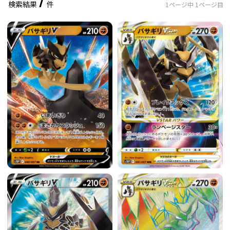
7
検索結果
件
1
ページ中
1
ページ目
レアリティ
0
件選択中
ミラー仕様のカード
0
件選択中