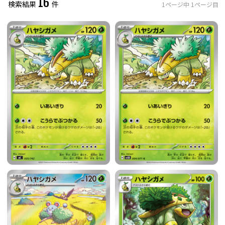
16
検索結果
件
1
ページ中
1
ページ目
レアリティ
0
件選択中
ミラー仕様のカード
0
件選択中