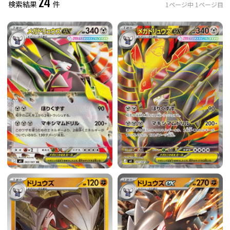
24
検索結果
件
1
ページ中
1
ページ目
レアリティ
0
件選択中
ミラー仕様のカード
0
件選択中