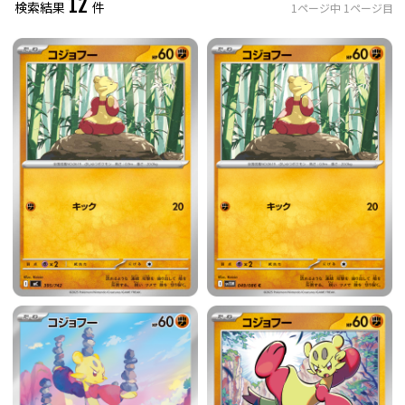
12
検索結果
件
1
ページ中
1
ページ目
レアリティ
0
件選択中
ミラー仕様のカード
0
件選択中