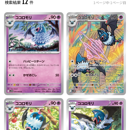
12
検索結果
件
1
ページ中
1
ページ目
レアリティ
0
件選択中
ミラー仕様のカード
0
件選択中