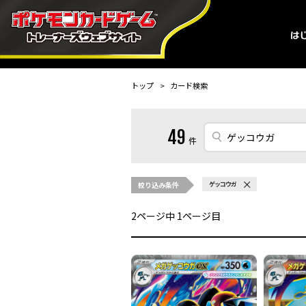
トップ
カード検索
49
件
絞り込み条件
ゲッコウガ
2
ページ中
1
ページ目