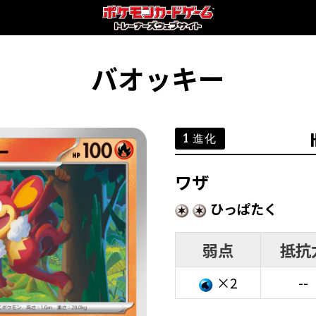
バオッキー
1 進化
ワザ
ひっぱたく
弱点
抵抗
×2
--