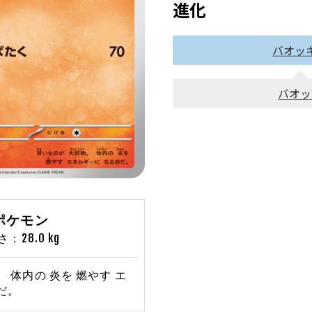
進化
バオッ
バオッ
こポケモン
：28.0 kg
 体内の 炎を 燃やす エ
だ。