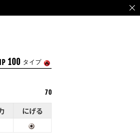
100
HP
タイプ
70
力
にげる