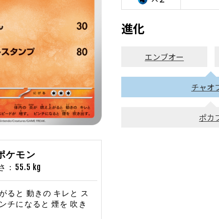
進化
エンブオー
チャオ
ポカ
たポケモン
55.5 kg
がると 動きの キレと ス
ピンチになると 煙を 吹き