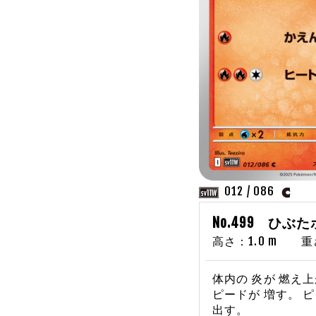
012 / 086
No.499 ひぶ
高さ：1.0 m 重さ：
体内の 炎が 燃え上
ピードが 増す。 
出す。