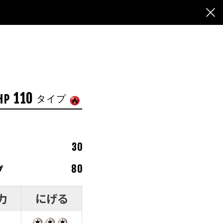
110
HP
タイプ
30
プ
80
力
にげる