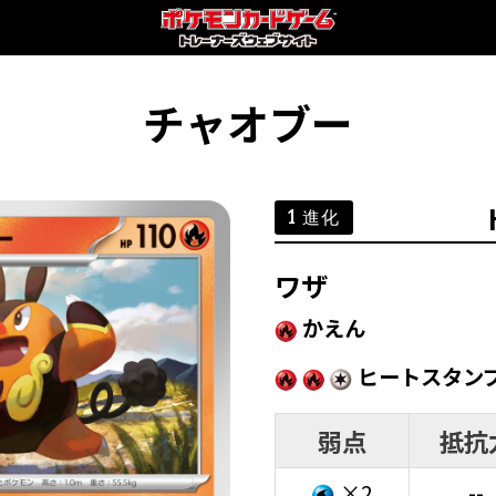
チャオブー
1 進化
ワザ
かえん
ヒートスタン
弱点
抵抗
×2
--