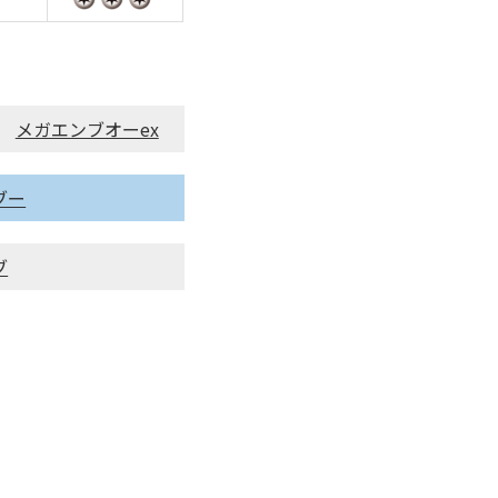
メガエンブオーex
ブー
ブ