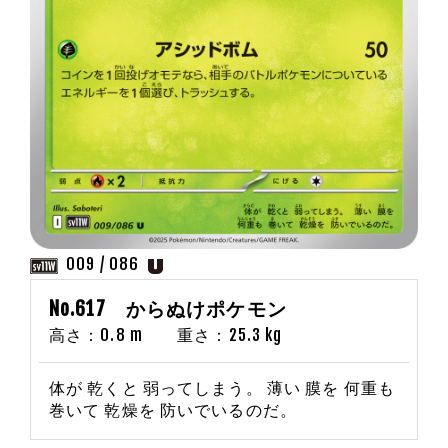
009 / 086
No.617 からぬけポケモン
高さ：0.8 m 重さ：25.3 kg
体が 乾くと 弱ってしまう。 薄い 膜を 何重も
巻いて 乾燥を 防いでいるのだ。