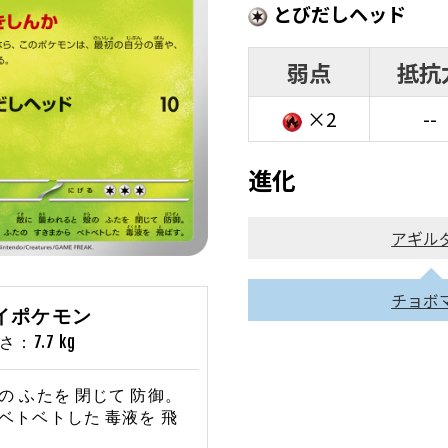
とびだしヘッド
弱点
抵抗
×2
--
進化
アギル
チョボ
マイポケモン
：7.7 kg
の ふたを 閉じて 防御。
 ベトベトした 毒液を 飛