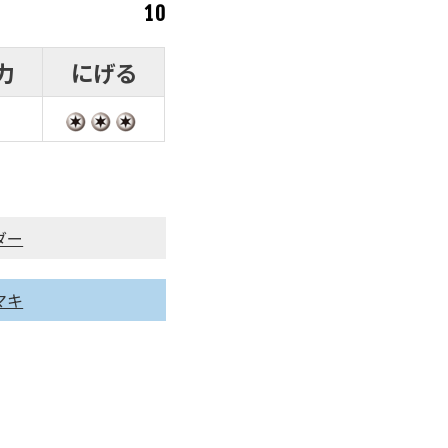
10
力
にげる
ダー
マキ