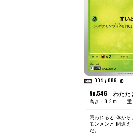
004 / 086
No.546 わた
高さ：0.3 m 重さ
襲われると 体から 
モンメンと 間違え
だ。