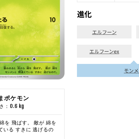
進化
エルフーン
エルフーンex
モンメ
たまポケモン
：0.6 kg
綿を 飛ばす。 敵が 綿を
ている すきに 逃げるの