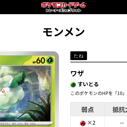
モンメン
たね
ワザ
すいとる
このポケモンのHPを「10
弱点
抵抗
×2
--