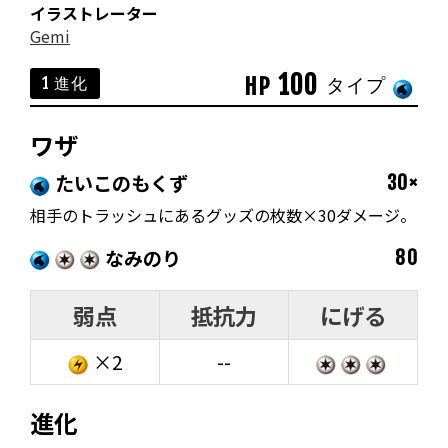
イラストレーター
Gemi
100
HP
1 進化
タイプ
ワザ
たいこのもくず
30×
相手のトラッシュにあるグッズの枚数×30ダメージ。
なみのり
80
弱点
抵抗力
にげる
×2
--
進化