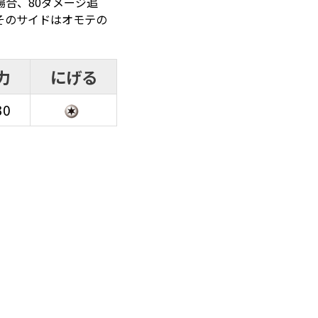
場合、80ダメージ追
そのサイドはオモテの
力
にげる
30