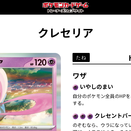
クレセリア
たね
ワザ
いやしのまい
自分のポケモン全員のHPを
する。
クレセントパ
のぞむなら、ウラになって