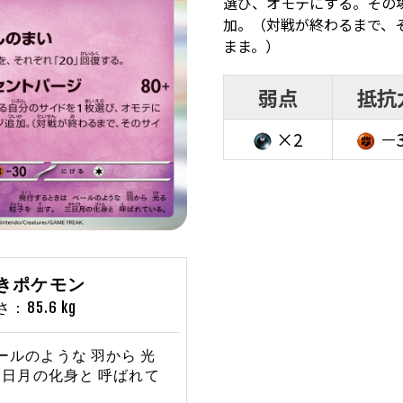
選び、オモテにする。その
加。（対戦が終わるまで、
まま。）
弱点
抵抗
×2
－
づきポケモン
85.6 kg
ールのような 羽から 光
 三日月の化身と 呼ばれて