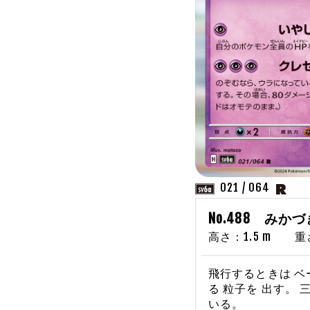
021 / 064
No.488 みか
高さ：1.5 m 重さ：
飛行するときは ベ
る 粒子を 出す。
いる。