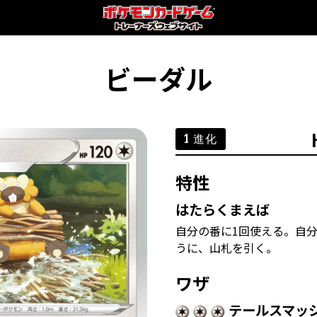
ビーダル
1 進化
特性
はたらくまえば
自分の番に1回使える。自
うに、山札を引く。
ワザ
テールスマッ