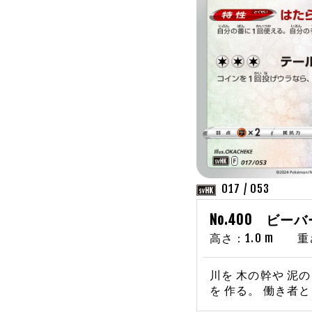
017 / 053
No.400 ビー
高さ：1.0 m 重さ：
川を 木の幹や 泥の
を 作る。 働き者