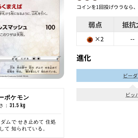
コインを1回投げウラなら
弱点
抵抗
×2
--
進化
ビーダ
ビッ
バーポケモン
31.5 kg
 ダムで せき止めて 住処
として 知られている。