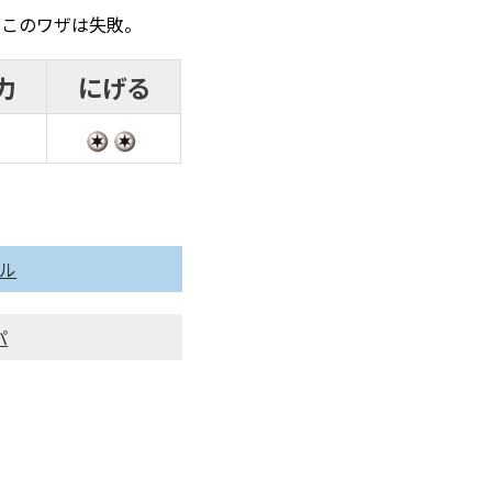
、このワザは失敗。
力
にげる
ル
パ