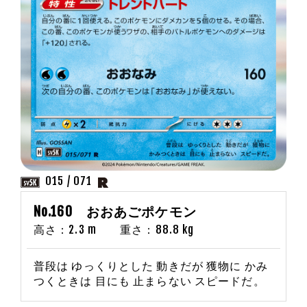
015 / 071
No.160 おおあごポケモン
高さ：2.3 m 重さ：88.8 kg
普段は ゆっくりとした 動きだが 獲物に かみ
つくときは 目にも 止まらない スピードだ。