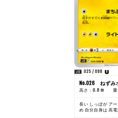
025 / 098
No.026 ねず
高さ：0.8 m 重さ
長い しっぽが ア
め 自分自身は 高