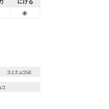
力
にげる
ライチュウGX
ュウ