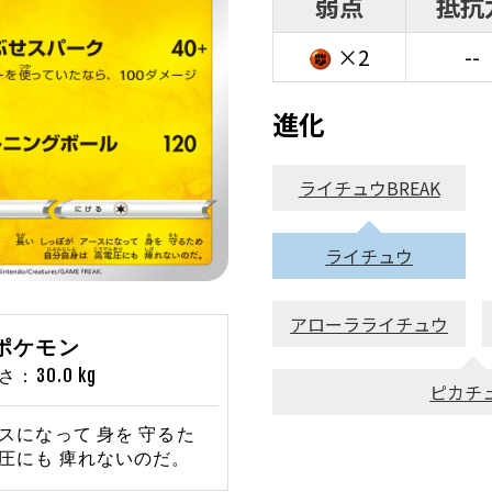
弱点
抵抗
×2
--
進化
ライチュウBREAK
ライチュウ
アローラライチュウ
みポケモン
：30.0 kg
ピカチ
ースになって 身を 守るた
電圧にも 痺れないのだ。