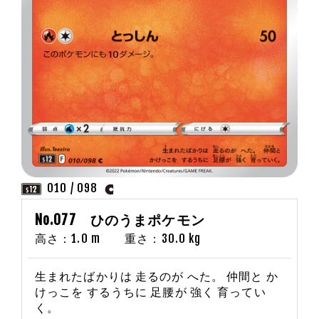
010 / 098
No.077 ひのうまポケモン
高さ：1.0 m 重さ：30.0 kg
生まれたばかりは 走るのが へた。 仲間と か
けっこを するうちに 足腰が 強く 育ってい
く。