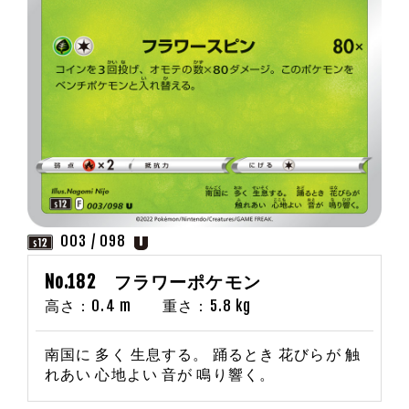
003 / 098
No.182 フラワーポケモン
高さ：0.4 m 重さ：5.8 kg
南国に 多く 生息する。 踊るとき 花びらが 触
れあい 心地よい 音が 鳴り響く。