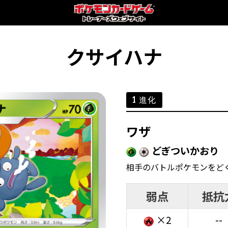
クサイハナ
1 進化
ワザ
どぎついかおり
相手のバトルポケモンをど
弱点
抵抗
×2
--