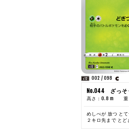
002 / 098
No.044 ざっ
高さ：0.8 m 重さ
めしべが 放つ と
２キロ先まで とど