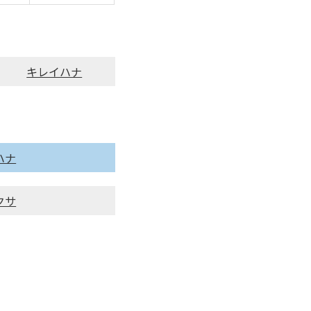
キレイハナ
ハナ
クサ