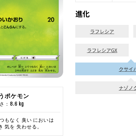
進化
ラフレシア
ラフレシアGX
クサイ
ナゾノ
そうポケモン
：8.6 kg
てつもなく 臭い においは
き 気を 失わせる。