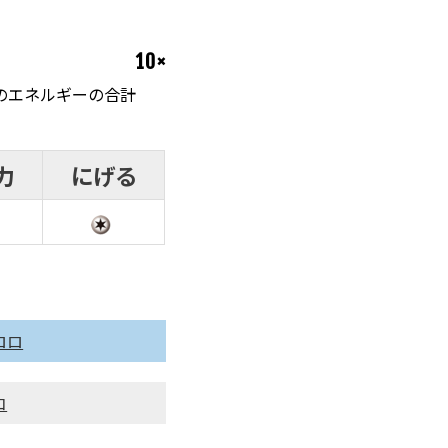
10×
のエネルギーの合計
力
にげる
ロロ
コ