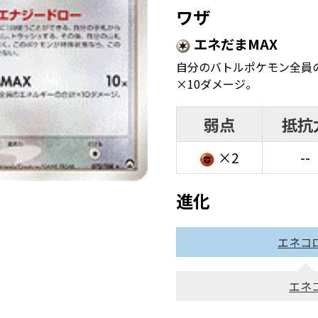
ワザ
エネだまMAX
自分のバトルポケモン全員
×10ダメージ。
弱点
抵抗
×2
--
進化
エネコ
エネ