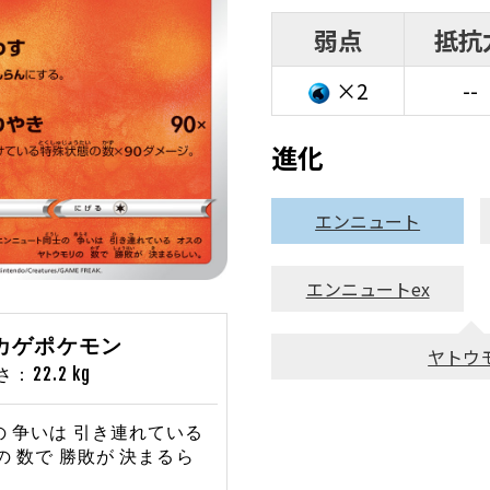
弱点
抵抗
×2
--
進化
エンニュート
エンニュートex
トカゲポケモン
ヤトウ
22.2 kg
 争いは 引き連れている
の 数で 勝敗が 決まるら