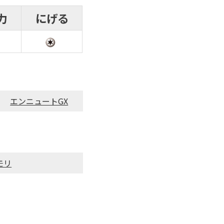
力
にげる
エンニュートGX
モリ