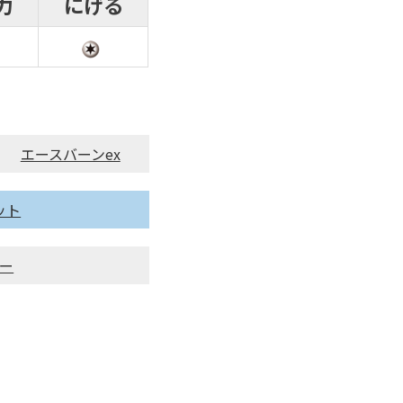
力
にげる
エースバーンex
ット
ー