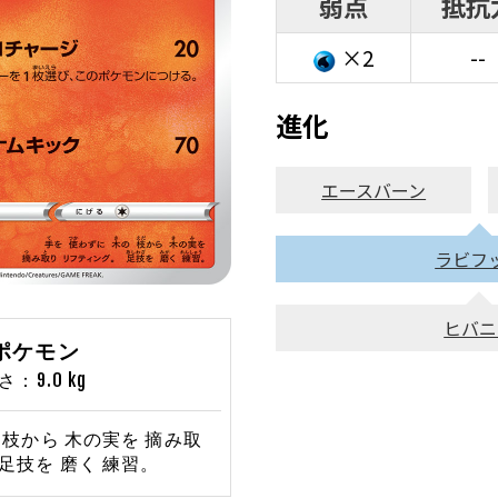
弱点
抵抗
×2
--
進化
エースバーン
ラビフ
ヒバニ
ぎポケモン
：9.0 kg
 枝から 木の実を 摘み取
足技を 磨く 練習。