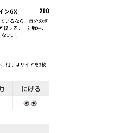
インGX
200
いているなら、自分のポ
て回復する。［対戦中、
えない。］
とき、相手はサイドを3枚
力
にげる