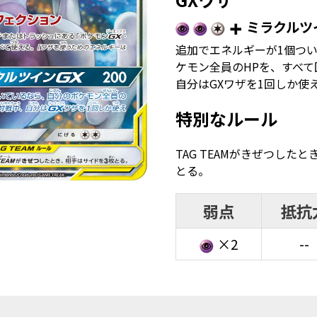
ミラクルツ
追加でエネルギーが1個つ
ケモン全員のHPを、すべ
自分はGXワザを1回しか使
特別なルール
TAG TEAMがきぜつした
とる。
弱点
抵抗
×2
--