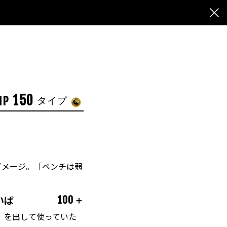
150
HP
タイプ
ダメージ。［ベンチは弱
］
いば
100＋
」を出して使っていた