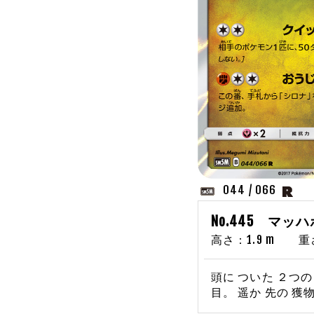
044 / 066
No.445 マッ
高さ：1.9 m 重さ：
頭に ついた ２つの
目。 遥か 先の 獲