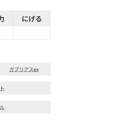
力
にげる
ガブリアスex
ト
ル