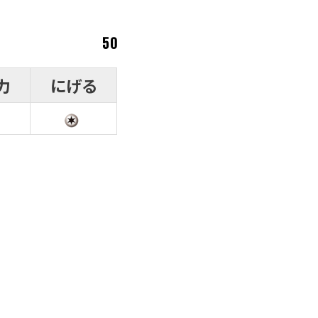
50
力
にげる