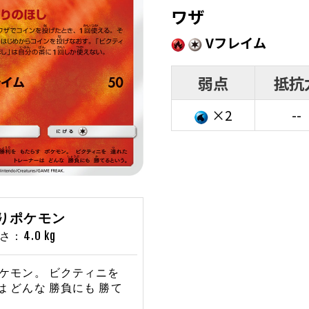
ワザ
Vフレイム
弱点
抵抗
×2
--
うりポケモン
：4.0 kg
ポケモン。 ビクティニを
は どんな 勝負にも 勝て