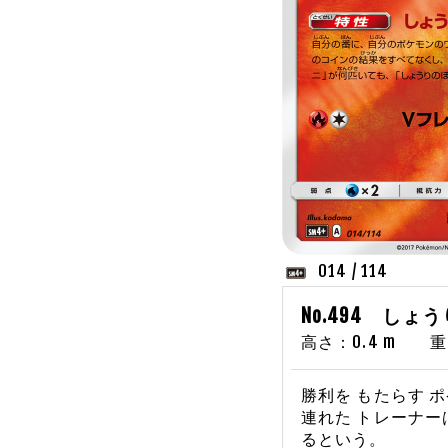
014 / 114
No.494 しょ
高さ：0.4 m 重さ
勝利を もたらす 
連れた トレーナー
るという。