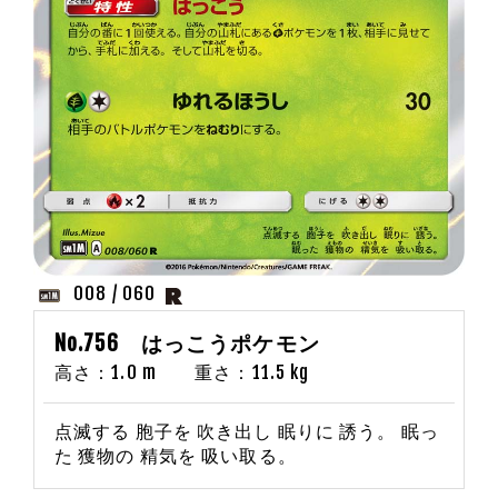
008 / 060
No.756 はっこうポケモン
高さ：1.0 m 重さ：11.5 kg
点滅する 胞子を 吹き出し 眠りに 誘う。 眠っ
た 獲物の 精気を 吸い取る。